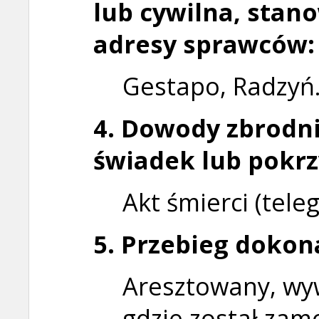
lub cywilna, stan
adresy sprawców:
Gestapo, Radzyń
4. Dowody zbrodni
świadek lub pokr
Akt śmierci (tele
5. Przebieg dokon
Aresztowany, wyw
gdzie został za