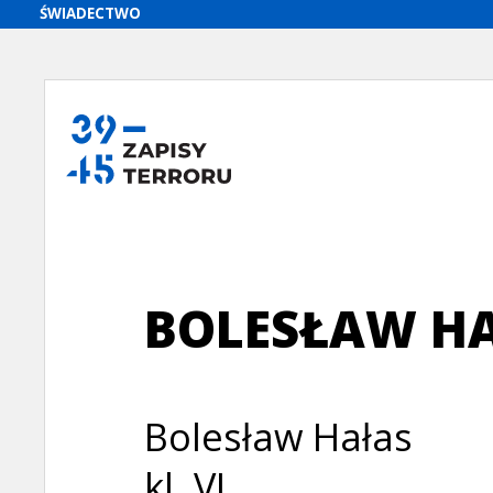
BOLESŁAW H
Bolesław Hałas
kl. VI