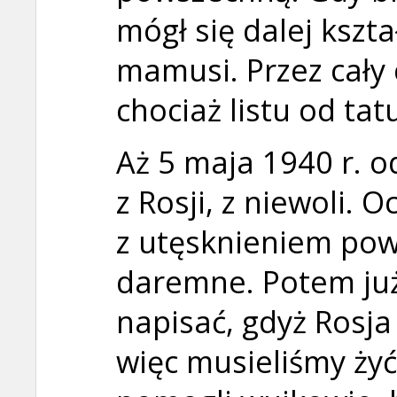
mógł się dalej kszt
mamusi. Przez cały
chociaż listu od tat
Aż 5 maja 1940 r. o
z Rosji, z niewoli. 
z utęsknieniem powr
daremne. Potem już
napisać, gdyż Rosj
więc musieliśmy ży