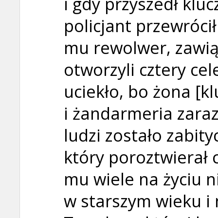
i gdy przyszedł kluc
policjant przewróci
mu rewolwer, zawiąz
otworzyli cztery cel
uciekło, bo żona [k
i żandarmeria zara
ludzi zostało zabityc
który poroztwierał c
mu wiele na życiu ni
w starszym wieku i n