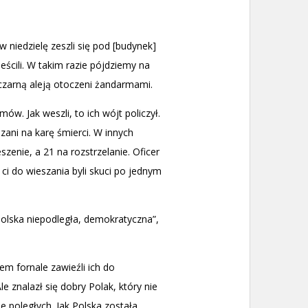
 niedzielę zeszli się pod [budynek]
eścili. W takim razie pójdziemy na
i czarną aleją otoczeni żandarmami.
ów. Jak weszli, to ich wójt policzył.
zani na karę śmierci. W innych
zenie, a 21 na rozstrzelanie. Oficer
 ci do wieszania byli skuci po jednym
e Polska niepodległa, demokratyczna”,
em fornale zawieźli ich do
 znalazł się dobry Polak, który nie
e poległych. Jak Polska została