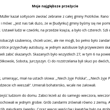
Moje najgłębsze przeżycie
 Müller kazał sołtysom zwołać zebranie z całej gminy Piotrków. Rano w
i mówi: ,,Jest nas tak dużo, że w [budynku] gminy byśmy się nie pomi
Ustawił ludzi w czwórki, na przedzie księża, a było ich czterech. Szl
baczyli szubienicę, chcieli uciec, ale nie mogli, bo pełno było żandarm
krótce przyjechały autobusy, w jednym autobusie byli przywiezieni ska
mieli zabić skazanych. Skazanych było wszystkich 27, w tym 6 na powies
likowski, Sobota, Jurczyszyn. Ci do rozstrzelania byli skuci po dwóch,
dy, umierając, miał na ustach słowa: ,,Niech żyje Polska”, ,,Niech żyj
dziecie ich wieszali”. Umierali bohatersko, wcale nie żałowali.
rozejść ludziom do domu. Zabici leżeli aż do samego wieczora, wieczor
ochowali w jednym grobie. Grób żandarmi zrównali równo z ziemią. Ale
rób gałązkami świerku. Coraz więcej wieńców i kwiatów było na grobi