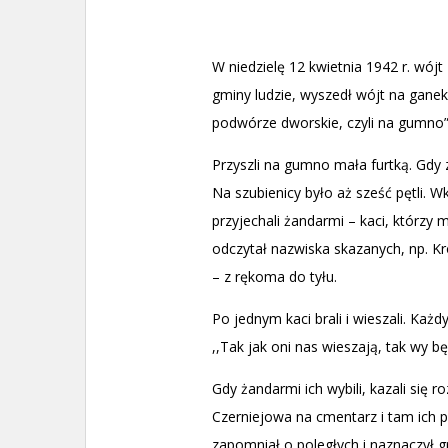
W niedzielę 12 kwietnia 1942 r. wójt
gminy ludzie, wyszedł wójt na ganek 
podwórze dworskie, czyli na gumno”. 
Przyszli na gumno mała furtką. Gdy zo
Na szubienicy było aż sześć pętli. W
przyjechali żandarmi – kaci, którzy 
odczytał nazwiska skazanych, np. Kró
– z rękoma do tyłu.
Po jednym kaci brali i wieszali. Każ
,,Tak jak oni nas wieszają, tak wy bę
Gdy żandarmi ich wybili, kazali się 
Czerniejowa na cmentarz i tam ich p
zapomniał o poległych i naznaczył g